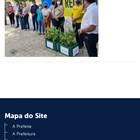
er
din
Mapa do Site
A Prefeita
A Prefeitura