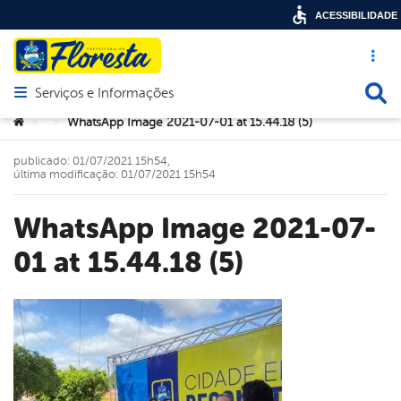
ACESSIBILIDADE
Acesso ráp
Busca
Serviços e Informações
Abrir menu principal de navegação
Você está aqui:
WhatsApp Image 2021-07-01 at 15.44.18 (5)
>
>
publicado: 01/07/2021 15h54,
última modificação: 01/07/2021 15h54
WhatsApp Image 2021-07-
01 at 15.44.18 (5)
book