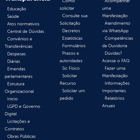
Como
Acompanhar
solicitar
uma
Educação
Consulte sua
Manifestação
Saúde
Solicitação
Atendimento
Atos normativos
Decretos
via WhatsApp
Central de Dúvidas
Estatísticas
Competências
Convênios e
Formulários
da Ouvidoria
Transferências
Prazos e
Dúvidas?
Despesas
autoridades
Acesse o FAQ
Diárias
Sic Físico
Fazer uma
Emendas
Solicitar
Manifestação
parlamentares
Recurso
Informações
Estrutura
Solicitar um
Importantes
Organizacional
pedido
Relatórios
Inicio
Anuais
LGPD e Governo
Digital
Licitações e
Contratos
Obras Públicas