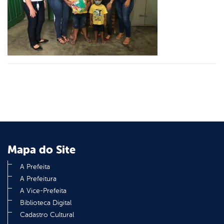
er
din
Mapa do Site
A Prefeita
A Prefeitura
A Vice-Prefeita
Biblioteca Digital
Cadastro Cultural