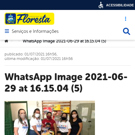
ACESSIBILIDADE
Acesso ráp
Busca
Serviços e Informações
Abrir menu principal de navegação
Você está aqui:
WhatsApp Image 2021-06-29 at 16.15.04 (5)
>
>
publicado: 01/07/2021 16h56,
última modificação: 01/07/2021 16h56
WhatsApp Image 2021-06-
29 at 16.15.04 (5)
book