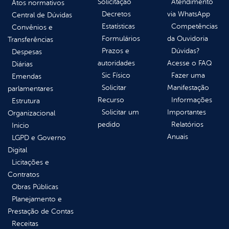
Solicitação
Atendimento
Atos normativos
Decretos
via WhatsApp
Central de Dúvidas
Estatísticas
Competências
Convênios e
Formulários
da Ouvidoria
Transferências
Prazos e
Dúvidas?
Despesas
autoridades
Acesse o FAQ
Diárias
Sic Físico
Fazer uma
Emendas
Solicitar
Manifestação
parlamentares
Recurso
Informações
Estrutura
Solicitar um
Importantes
Organizacional
pedido
Relatórios
Inicio
Anuais
LGPD e Governo
Digital
Licitações e
Contratos
Obras Públicas
Planejamento e
Prestação de Contas
Receitas