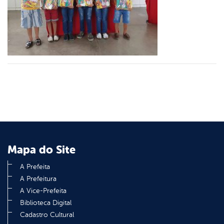
er
din
Mapa do Site
A Prefeita
A Prefeitura
A Vice-Prefeita
Biblioteca Digital
Cadastro Cultural