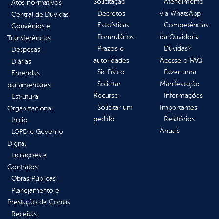
Solicitação
Atendimento
Atos normativos
Decretos
via WhatsApp
Central de Dúvidas
Estatísticas
Competências
Convênios e
Formulários
da Ouvidoria
Transferências
Prazos e
Dúvidas?
Despesas
autoridades
Acesse o FAQ
Diárias
Sic Físico
Fazer uma
Emendas
Solicitar
Manifestação
parlamentares
Recurso
Informações
Estrutura
Solicitar um
Importantes
Organizacional
pedido
Relatórios
Inicio
Anuais
LGPD e Governo
Digital
Licitações e
Contratos
Obras Públicas
Planejamento e
Prestação de Contas
Receitas