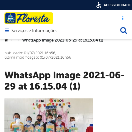
ACESSIBILIDADE
Acesso ráp
Busca
Serviços e Informações
Abrir menu principal de navegação
Você está aqui:
WhatsApp Image 2021-06-29 at 16.15.04 (1)
>
>
publicado: 01/07/2021 16h56,
última modificação: 01/07/2021 16h56
WhatsApp Image 2021-06-
29 at 16.15.04 (1)
book