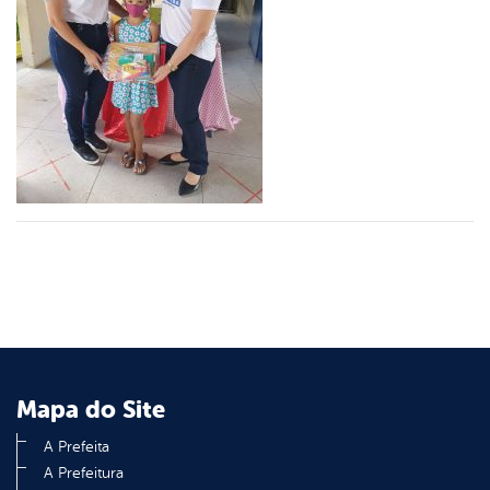
er
din
Mapa do Site
A Prefeita
A Prefeitura