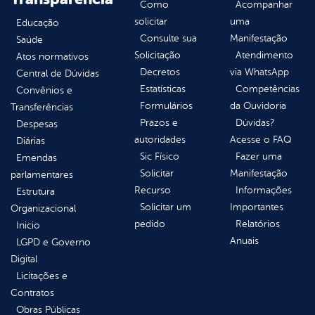
Como
Acompanhar
solicitar
uma
Educação
Consulte sua
Manifestação
Saúde
Solicitação
Atendimento
Atos normativos
Decretos
via WhatsApp
Central de Dúvidas
Estatísticas
Competências
Convênios e
Formulários
da Ouvidoria
Transferências
Prazos e
Dúvidas?
Despesas
autoridades
Acesse o FAQ
Diárias
Sic Físico
Fazer uma
Emendas
Solicitar
Manifestação
parlamentares
Recurso
Informações
Estrutura
Solicitar um
Importantes
Organizacional
pedido
Relatórios
Inicio
Anuais
LGPD e Governo
Digital
Licitações e
Contratos
Obras Públicas