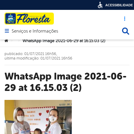
ACESSIBILIDADE
Acesso ráp
Busca
Serviços e Informações
Abrir menu principal de navegação
Você está aqui:
WhatsApp Image 2021-06-29 at 16.15.03 (2)
>
>
publicado: 01/07/2021 16h56,
última modificação: 01/07/2021 16h56
WhatsApp Image 2021-06-
29 at 16.15.03 (2)
book