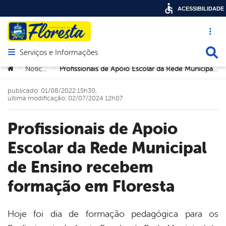
ACESSIBILIDADE
Acesso ráp
Busca
Serviços e Informações
Abrir menu principal de navegação
Você está aqui:
Notícias
Profissionais de Apoio Escolar da Rede Municipal de Ensino recebem formação em Floresta
>
>
publicado: 01/08/2022 15h30,
última modificação: 02/07/2024 12h07
Profissionais de Apoio
Escolar da Rede Municipal
de Ensino recebem
formação em Floresta
Hoje foi dia de formação pedagógica para os