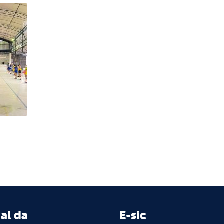
al da
E-sic