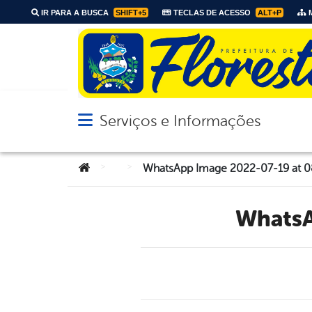
IR PARA A BUSCA
SHIFT+5
TECLAS DE ACESSO
ALT+P
M
Serviços e Informações
Abrir menu principal de navegação
Você está aqui:
>
>
WhatsApp Image 2022-07-19 at 08
Whats