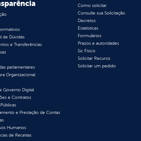
nsparência
Como solicitar
Consulte sua Solicitação
ção
Decretos
Estatísticas
normativos
Formulários
l de Dúvidas
Prazos e autoridades
ios e Transferências
Sic Físico
sas
Solicitar Recurso
s
Solicitar um pedido
as parlamentares
ura Organizacional
 Governo Digital
ções e Contratos
Públicas
jamento e Prestação de Contas
as
sos Humanos
ias de Receitas