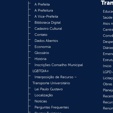
Tra
A Prefeita
A Prefeitura
Educa
A Vice-Prefeita
Saúde
Biblioteca Digital
Atos 
Cadastro Cultural
Centra
Contato
Convên
Dados Abertos
Despe
Economia
Diária
Glossário
Emend
História
Estrut
Inscrições Conselho Municipal
Inicio
LGBTQIA+
LGPD e
Interposição de Recurso –
Licita
Transporte Universitário
Obras 
Lei Paulo Gustavo
Plane
Localização
Receit
Notícias
Recur
Perguntas Frequentes
Renúnc