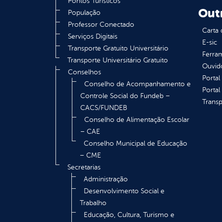
Pontos Turísticos
Out
População
Professor Conectado
Carta 
Serviços Digitais
E-sic
Transporte Gratuito Universitário
Ferram
Transporte Universitário Gratuito
Ouvid
Conselhos
Portal
Conselho de Acompanhamento e
Portal
Controle Social do Fundeb –
Transp
CACS/FUNDEB
Conselho de Alimentação Escolar
– CAE
Conselho Municipal de Educação
– CME
Secretarias
Administração
Desenvolvimento Social e
Trabalho
Educação, Cultura, Turismo e