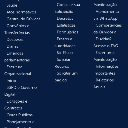
Consulte sua
Manifestação
Saúde
Solicitação
Atendimento
Atos normativos
Decretos
via WhatsApp
Central de Dúvidas
Estatísticas
Competências
Convênios e
Formulários
da Ouvidoria
Transferências
Prazos e
Dúvidas?
Despesas
autoridades
Acesse o FAQ
Diárias
Sic Físico
Fazer uma
Emendas
Solicitar
Manifestação
parlamentares
Recurso
Informações
Estrutura
Solicitar um
Importantes
Organizacional
pedido
Relatórios
Inicio
Anuais
LGPD e Governo
Digital
Licitações e
Contratos
Obras Públicas
Planejamento e