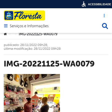
ACESSIBILIDADE
Acesso ráp
Busca
Serviços e Informações
Abrir menu principal de navegação
Você está aqui:
IMG-20221125-WA0079
>
>
publicado: 28/11/2022 09h28,
última modificação: 28/11/2022 09h28
IMG-20221125-WA0079
book
er