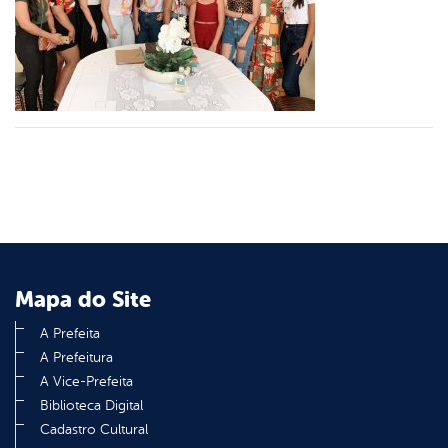
er
din
Mapa do Site
A Prefeita
A Prefeitura
A Vice-Prefeita
Biblioteca Digital
Cadastro Cultural