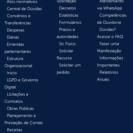
Solicitação
Atendimento
Atos normativos
Decretos
via WhatsApp
Central de Dúvidas
Estatísticas
Competências
Convênios e
Formulários
da Ouvidoria
Transferências
Prazos e
Dúvidas?
Despesas
autoridades
Acesse o FAQ
Diárias
Sic Físico
Fazer uma
Emendas
Solicitar
Manifestação
parlamentares
Recurso
Informações
Estrutura
Solicitar um
Importantes
Organizacional
pedido
Relatórios
Inicio
Anuais
LGPD e Governo
Digital
Licitações e
Contratos
Obras Públicas
Planejamento e
Prestação de Contas
Receitas