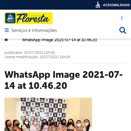
ACESSIBILIDADE
Acesso ráp
Busca
Serviços e Informações
Abrir menu principal de navegação
Você está aqui:
WhatsApp Image 2021-07-14 at 10.46.20
>
>
publicado: 15/07/2021 14h19,
última modificação: 15/07/2021 14h19
WhatsApp Image 2021-07-
14 at 10.46.20
book