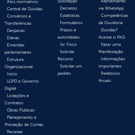
Solicitação
Atendimento
Atos normativos
Decretos
via WhatsApp
Central de Dúvidas
Estatísticas
Competências
Convênios e
Formulários
da Ouvidoria
Transferências
Prazos e
Dúvidas?
Despesas
autoridades
Acesse o FAQ
Diárias
Sic Físico
Fazer uma
Emendas
Solicitar
Manifestação
parlamentares
Recurso
Informações
Estrutura
Solicitar um
Importantes
Organizacional
pedido
Relatórios
Inicio
Anuais
LGPD e Governo
Digital
Licitações e
Contratos
Obras Públicas
Planejamento e
Prestação de Contas
Receitas