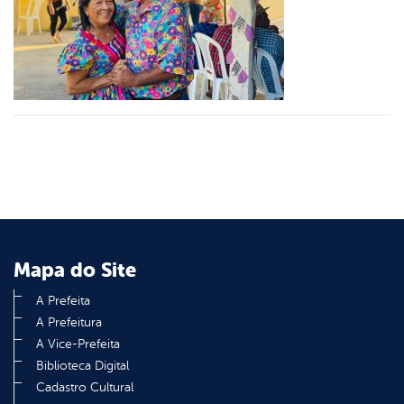
er
din
Mapa do Site
A Prefeita
A Prefeitura
A Vice-Prefeita
Biblioteca Digital
Cadastro Cultural