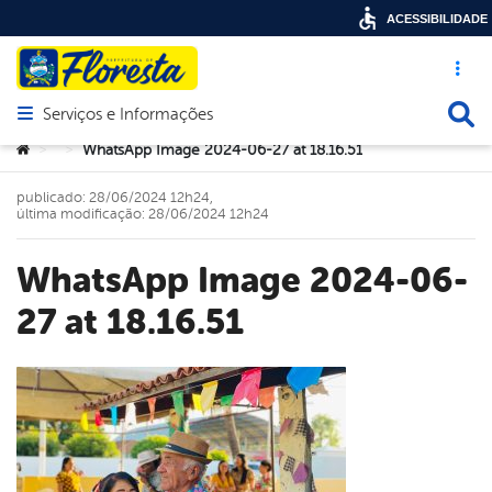
ACESSIBILIDADE
Acesso ráp
Busca
Serviços e Informações
Abrir menu principal de navegação
Você está aqui:
WhatsApp Image 2024-06-27 at 18.16.51
>
>
publicado: 28/06/2024 12h24,
última modificação: 28/06/2024 12h24
WhatsApp Image 2024-06-
27 at 18.16.51
book