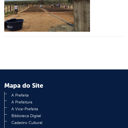
er
din
Mapa do Site
A Prefeita
A Prefeitura
A Vice-Prefeita
Biblioteca Digital
Cadastro Cultural