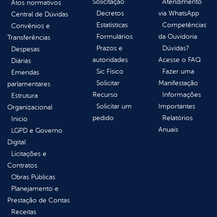
Solicitação
Atendimento
Atos normativos
Decretos
via WhatsApp
Central de Dúvidas
Estatísticas
Competências
Convênios e
Formulários
da Ouvidoria
Transferências
Prazos e
Dúvidas?
Despesas
autoridades
Acesse o FAQ
Diárias
Sic Físico
Fazer uma
Emendas
Solicitar
Manifestação
parlamentares
Recurso
Informações
Estrutura
Solicitar um
Importantes
Organizacional
pedido
Relatórios
Inicio
Anuais
LGPD e Governo
Digital
Licitações e
Contratos
Obras Públicas
Planejamento e
Prestação de Contas
Receitas