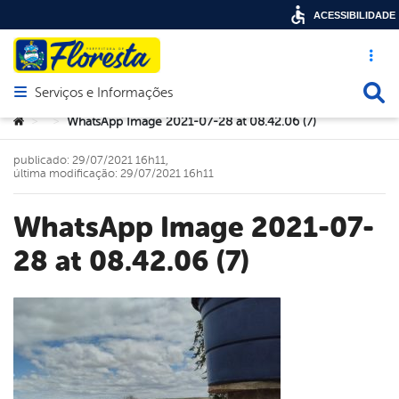
ACESSIBILIDADE
Acesso ráp
Busca
Serviços e Informações
Abrir menu principal de navegação
Você está aqui:
WhatsApp Image 2021-07-28 at 08.42.06 (7)
>
>
publicado: 29/07/2021 16h11,
última modificação: 29/07/2021 16h11
WhatsApp Image 2021-07-
28 at 08.42.06 (7)
book