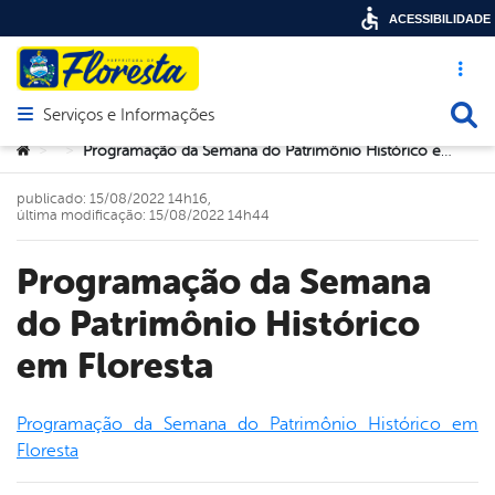
ACESSIBILIDADE
Acesso ráp
Busca
Serviços e Informações
Abrir menu principal de navegação
Você está aqui:
Programação da Semana do Patrimônio Histórico em Floresta
>
>
publicado: 15/08/2022 14h16,
última modificação: 15/08/2022 14h44
Programação da Semana
do Patrimônio Histórico
em Floresta
Programação da Semana do Patrimônio Histórico em
Floresta
book