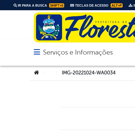
IR PARA A BUSCA
SHIFT+5
TECLAS DE ACESSO
ALT+P
M
Serviços e Informações
Abrir menu principal de navegação
Você está aqui:
>
>
IMG-20221024-WA0034