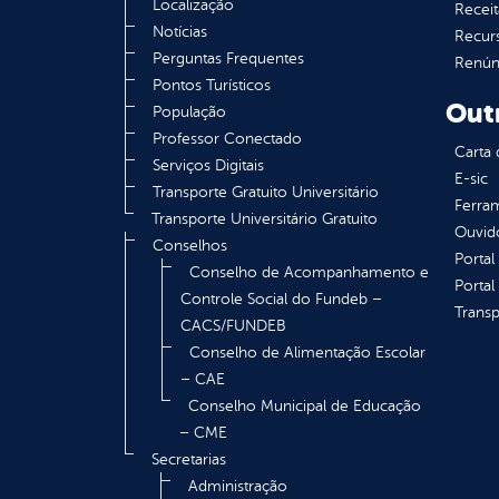
Localização
Receit
Notícias
Recur
Perguntas Frequentes
Renúnc
Pontos Turísticos
Out
População
Professor Conectado
Carta 
Serviços Digitais
E-sic
Transporte Gratuito Universitário
Ferram
Transporte Universitário Gratuito
Ouvid
Conselhos
Portal
Conselho de Acompanhamento e
Portal
Controle Social do Fundeb –
Transp
CACS/FUNDEB
Conselho de Alimentação Escolar
– CAE
Conselho Municipal de Educação
– CME
Secretarias
Administração