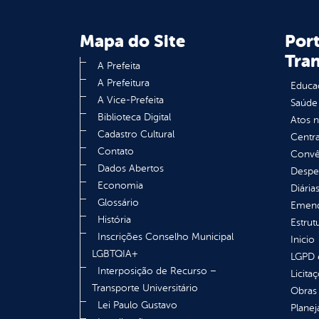
Mapa do Site
Port
Tra
A Prefeita
A Prefeitura
Educa
A Vice-Prefeita
Saúde
Biblioteca Digital
Atos 
Cadastro Cultural
Centra
Contato
Convên
Dados Abertos
Despe
Economia
Diária
Glossário
Emend
História
Estrut
Inscrições Conselho Municipal
Inicio
LGBTQIA+
LGPD e
Interposição de Recurso –
Licita
Transporte Universitário
Obras 
Lei Paulo Gustavo
Plane