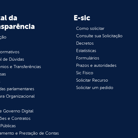
al da
E-sic
nsparência
Como solicitar
Consulte sua Solicitação
ção
Decretos
Estatísticas
normativos
Formulários
l de Dúvidas
Prazos e autoridades
ios e Transferências
Sic Físico
sas
Solicitar Recurso
s
Solicitar um pedido
as parlamentares
ura Organizacional
 Governo Digital
ções e Contratos
Públicas
jamento e Prestação de Contas