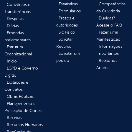
Estatísticas
Competências
Convênios e
Formulários
da Ouvidoria
Transferências
Prazos e
Dúvidas?
Despesas
autoridades
Acesse o FAQ
Diárias
Sic Físico
Fazer uma
Emendas
Solicitar
Manifestação
parlamentares
Recurso
Informações
Estrutura
Solicitar um
Importantes
Organizacional
pedido
Relatórios
Inicio
Anuais
LGPD e Governo
Digital
Licitações e
Contratos
Obras Públicas
Planejamento e
Prestação de Contas
Receitas
Recursos Humanos
Renúncias de