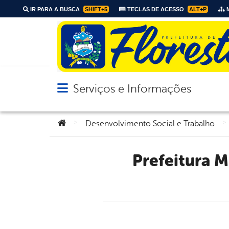
IR PARA A BUSCA
SHIFT+5
TECLAS DE ACESSO
ALT+P
M
Serviços e Informações
Abrir menu principal de navegação
Você está aqui:
>
>
Desenvolvimento Social e Trabalho
Prefeitura Municipal de Floresta realiza ações contra o