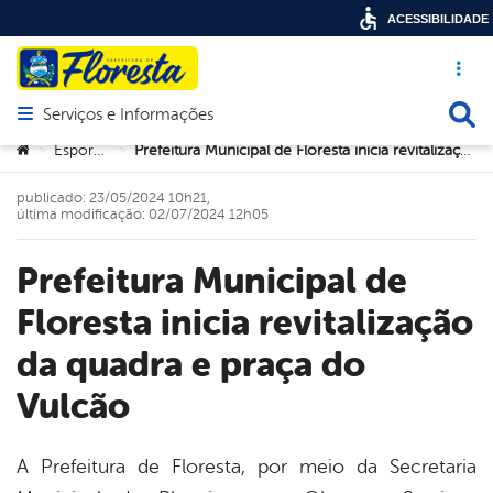
ACESSIBILIDADE
Acesso ráp
Busca
Serviços e Informações
Abrir menu principal de navegação
Você está aqui:
Esportes
Prefeitura Municipal de Floresta inicia revitalização da quadra e praça do Vulcão
>
>
publicado: 23/05/2024 10h21,
última modificação: 02/07/2024 12h05
Prefeitura Municipal de
Floresta inicia revitalização
da quadra e praça do
Vulcão
A Prefeitura de Floresta, por meio da Secretaria