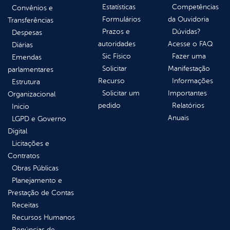
Estatísticas
Competências
Convênios e
Formulários
da Ouvidoria
Transferências
Prazos e
Dúvidas?
Despesas
autoridades
Acesse o FAQ
Diárias
Sic Físico
Fazer uma
Emendas
Solicitar
Manifestação
parlamentares
Recurso
Informações
Estrutura
Solicitar um
Importantes
Organizacional
pedido
Relatórios
Inicio
Anuais
LGPD e Governo
Digital
Licitações e
Contratos
Obras Públicas
Planejamento e
Prestação de Contas
Receitas
Recursos Humanos
Renúncias de