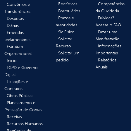
Estatísticas
Competências
Convênios e
Formulários
da Ouvidoria
Transferências
Prazos e
Dúvidas?
Despesas
autoridades
Acesse o FAQ
Diárias
Sic Físico
Fazer uma
Emendas
Solicitar
Manifestação
parlamentares
Recurso
Informações
Estrutura
Solicitar um
Importantes
Organizacional
pedido
Relatórios
Inicio
Anuais
LGPD e Governo
Digital
Licitações e
Contratos
Obras Públicas
Planejamento e
Prestação de Contas
Receitas
Recursos Humanos
Renúncias de