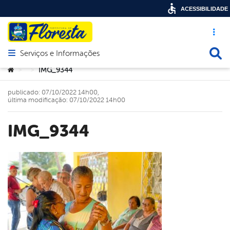
ACESSIBILIDADE
Acesso ráp
Busca
Serviços e Informações
Abrir menu principal de navegação
Você está aqui:
IMG_9344
>
>
publicado: 07/10/2022 14h00,
última modificação: 07/10/2022 14h00
IMG_9344
book
er