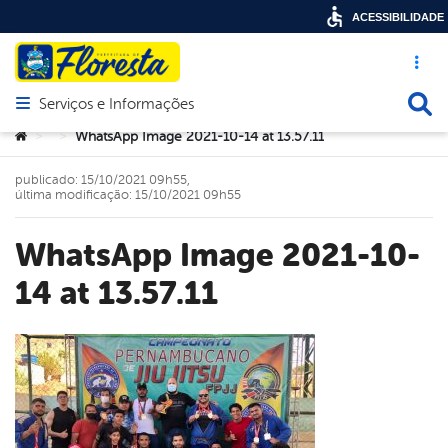
ACESSIBILIDADE
Acesso ráp
Busca
Serviços e Informações
Abrir menu principal de navegação
Você está aqui:
WhatsApp Image 2021-10-14 at 13.57.11
>
>
publicado: 15/10/2021 09h55,
última modificação: 15/10/2021 09h55
WhatsApp Image 2021-10-
14 at 13.57.11
book