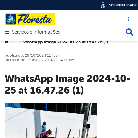
ACESSIBILIDADE
Acesso ráp
Busca
Serviços e Informações
Abrir menu principal de navegação
Você está aqui:
WhatsApp Image 2024-10-25 at 16.47.26 (1)
>
>
publicado: 29/10/2024 11h55,
última modificação: 29/10/2024 11h55
WhatsApp Image 2024-10-
25 at 16.47.26 (1)
book