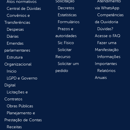
Solicitação
Atendimento
Atos normativos
Decretos
via WhatsApp
Central de Dúvidas
Estatísticas
Competências
Convênios e
Formulários
da Ouvidoria
Transferências
Prazos e
Dúvidas?
Despesas
autoridades
Acesse o FAQ
Diárias
Sic Físico
Fazer uma
Emendas
Solicitar
Manifestação
parlamentares
Recurso
Informações
Estrutura
Solicitar um
Importantes
Organizacional
pedido
Relatórios
Inicio
Anuais
LGPD e Governo
Digital
Licitações e
Contratos
Obras Públicas
Planejamento e
Prestação de Contas
Receitas