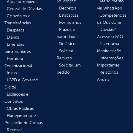
Solicitação
Atendimento
Atos normativos
Decretos
via WhatsApp
Central de Dúvidas
Estatísticas
Competências
Convênios e
Formulários
da Ouvidoria
Transferências
Prazos e
Dúvidas?
Despesas
autoridades
Acesse o FAQ
Diárias
Sic Físico
Fazer uma
Emendas
Solicitar
Manifestação
parlamentares
Recurso
Informações
Estrutura
Solicitar um
Importantes
Organizacional
pedido
Relatórios
Inicio
Anuais
LGPD e Governo
Digital
Licitações e
Contratos
Obras Públicas
Planejamento e
Prestação de Contas
Receitas