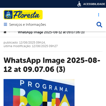
ACESSIBILIDADE
Acesso ráp
Busca
Serviços e Informações
Abrir menu principal de navegação
Você está aqui:
WhatsApp Image 2025-08-12 at 09.07.06 (3)
>
>
publicado: 12/08/2025 09h14,
última modificação: 12/08/2025 09h27
WhatsApp Image 2025-08-
12 at 09.07.06 (3)
book