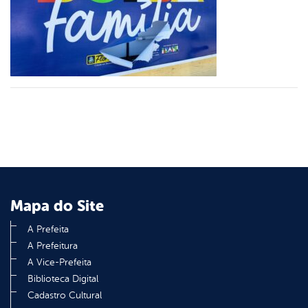
er
din
Mapa do Site
A Prefeita
A Prefeitura
A Vice-Prefeita
Biblioteca Digital
Cadastro Cultural