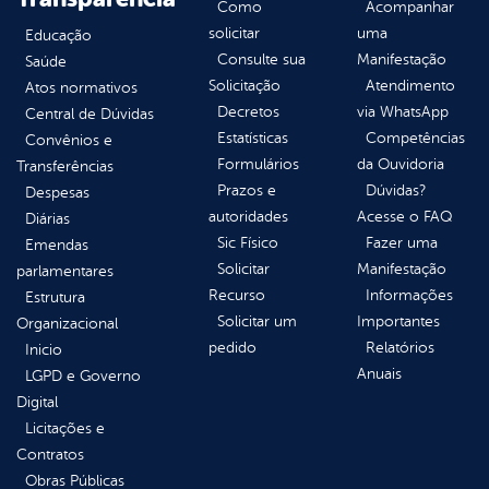
Como
Acompanhar
solicitar
uma
Educação
Consulte sua
Manifestação
Saúde
Solicitação
Atendimento
Atos normativos
Decretos
via WhatsApp
Central de Dúvidas
Estatísticas
Competências
Convênios e
Formulários
da Ouvidoria
Transferências
Prazos e
Dúvidas?
Despesas
autoridades
Acesse o FAQ
Diárias
Sic Físico
Fazer uma
Emendas
Solicitar
Manifestação
parlamentares
Recurso
Informações
Estrutura
Solicitar um
Importantes
Organizacional
pedido
Relatórios
Inicio
Anuais
LGPD e Governo
Digital
Licitações e
Contratos
Obras Públicas