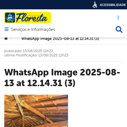
ACESSIBILIDADE
Acesso ráp
Busca
Serviços e Informações
Abrir menu principal de navegação
Você está aqui:
WhatsApp Image 2025-08-13 at 12.14.31 (3)
>
>
publicado: 13/08/2025 12h22,
última modificação: 13/08/2025 12h23
WhatsApp Image 2025-08-
13 at 12.14.31 (3)
book