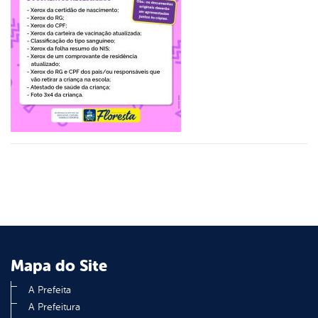
er
din
Mapa do Site
A Prefeita
A Prefeitura