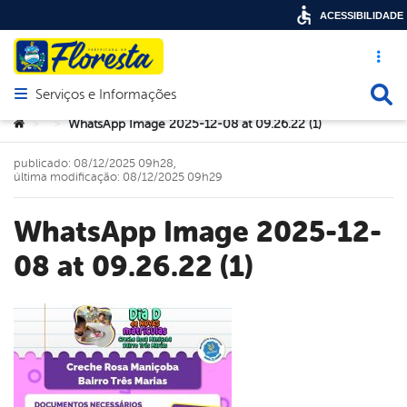
ACESSIBILIDADE
Acesso ráp
Busca
Serviços e Informações
Abrir menu principal de navegação
Você está aqui:
WhatsApp Image 2025-12-08 at 09.26.22 (1)
>
>
publicado: 08/12/2025 09h28,
última modificação: 08/12/2025 09h29
WhatsApp Image 2025-12-
08 at 09.26.22 (1)
book