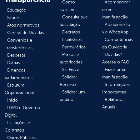
Como
Acompanhar
solicitar
uma
Educação
Consulte sua
Manifestação
Saúde
Solicitação
Atendimento
Atos normativos
Decretos
via WhatsApp
Central de Dúvidas
Estatísticas
Competências
Convênios e
Formulários
da Ouvidoria
Transferências
Prazos e
Dúvidas?
Despesas
autoridades
Acesse o FAQ
Diárias
Sic Físico
Fazer uma
Emendas
Solicitar
Manifestação
parlamentares
Recurso
Informações
Estrutura
Solicitar um
Importantes
Organizacional
pedido
Relatórios
Inicio
Anuais
LGPD e Governo
Digital
Licitações e
Contratos
Obras Públicas