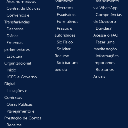
Solicitação
Atendimento
Atos normativos
Decretos
via WhatsApp
Central de Dúvidas
Estatísticas
Competências
Convênios e
Formulários
da Ouvidoria
Transferências
Prazos e
Dúvidas?
Despesas
autoridades
Acesse o FAQ
Diárias
Sic Físico
Fazer uma
Emendas
Solicitar
Manifestação
parlamentares
Recurso
Informações
Estrutura
Solicitar um
Importantes
Organizacional
pedido
Relatórios
Inicio
Anuais
LGPD e Governo
Digital
Licitações e
Contratos
Obras Públicas
Planejamento e
Prestação de Contas
Receitas