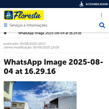
ACESSIBILIDADE
Acesso ráp
Busca
Serviços e Informações
Abrir menu principal de navegação
Você está aqui:
WhatsApp Image 2025-08-04 at 16.29.16
>
>
publicado: 05/08/2025 12h17,
última modificação: 05/08/2025 12h26
WhatsApp Image 2025-08-
04 at 16.29.16
book