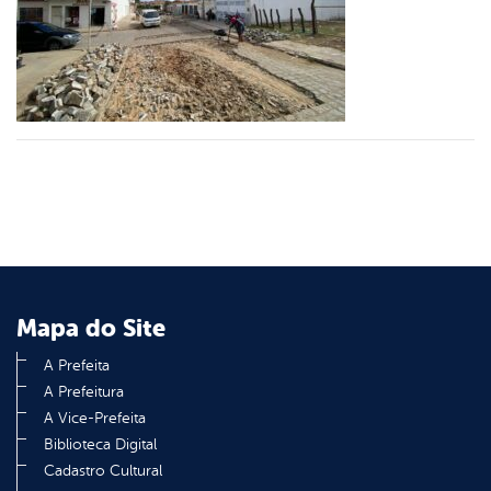
er
din
Mapa do Site
A Prefeita
A Prefeitura
A Vice-Prefeita
Biblioteca Digital
Cadastro Cultural