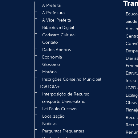
Tra
A Prefeita
A Prefeitura
Educa
A Vice-Prefeita
Saúde
Biblioteca Digital
Atos 
Cadastro Cultural
Centra
Contato
Convên
Dados Abertos
Despe
Economia
Diária
Glossário
Emend
História
Estrut
Inscrições Conselho Municipal
Inicio
LGBTQIA+
LGPD e
Interposição de Recurso –
Licita
Transporte Universitário
Obras 
Lei Paulo Gustavo
Plane
Localização
Receit
Notícias
Recur
Perguntas Frequentes
Renúnc