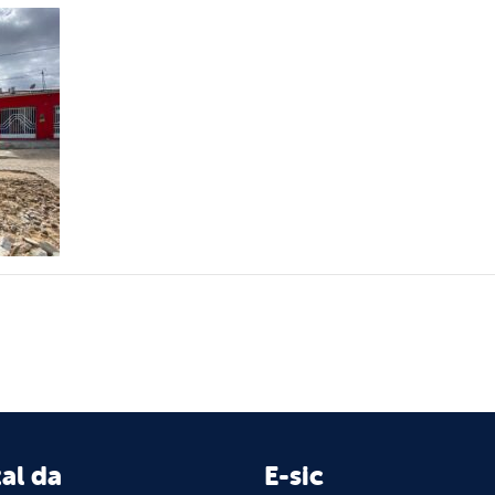
al da
E-sic