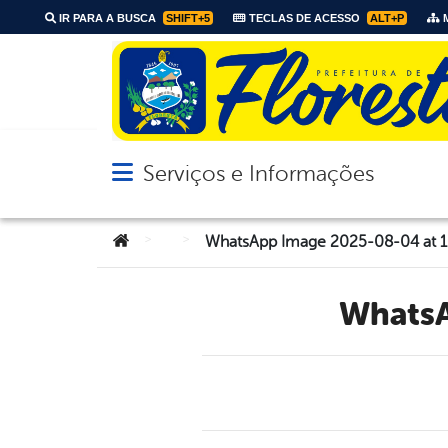
IR PARA A BUSCA
SHIFT+5
TECLAS DE ACESSO
ALT+P
M
Serviços e Informações
Abrir menu principal de navegação
Você está aqui:
>
>
WhatsApp Image 2025-08-04 at 16
Whats