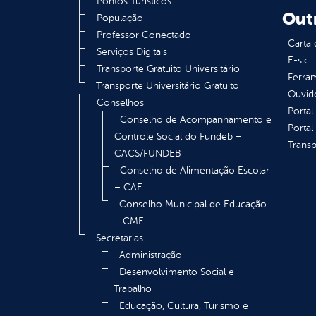
Pontos Turísticos
Out
População
Professor Conectado
Carta 
Serviços Digitais
E-sic
Transporte Gratuito Universitário
Ferram
Transporte Universitário Gratuito
Ouvid
Conselhos
Portal
Conselho de Acompanhamento e
Portal
Controle Social do Fundeb –
Transp
CACS/FUNDEB
Conselho de Alimentação Escolar
– CAE
Conselho Municipal de Educação
– CME
Secretarias
Administração
Desenvolvimento Social e
Trabalho
Educação, Cultura, Turismo e