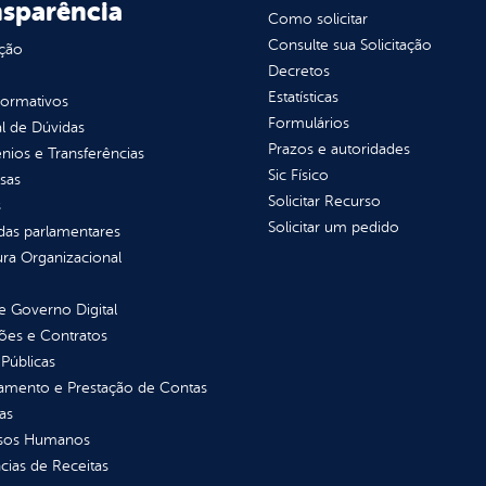
nsparência
Como solicitar
Consulte sua Solicitação
ção
Decretos
Estatísticas
normativos
Formulários
l de Dúvidas
Prazos e autoridades
ios e Transferências
Sic Físico
sas
Solicitar Recurso
s
Solicitar um pedido
as parlamentares
ura Organizacional
 Governo Digital
ções e Contratos
Públicas
jamento e Prestação de Contas
as
sos Humanos
ias de Receitas