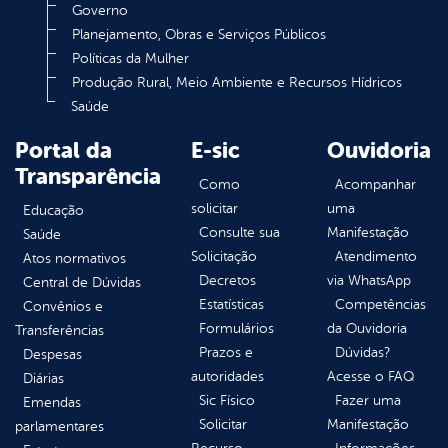
Governo
Planejamento, Obras e Serviços Públicos
Políticas da Mulher
Produção Rural, Meio Ambiente e Recursos Hídricos
Saúde
Portal da
E-sic
Ouvidoria
Transparência
Como
Acompanhar
solicitar
uma
Educação
Consulte sua
Manifestação
Saúde
Solicitação
Atendimento
Atos normativos
Decretos
via WhatsApp
Central de Dúvidas
Estatísticas
Competências
Convênios e
Formulários
da Ouvidoria
Transferências
Prazos e
Dúvidas?
Despesas
autoridades
Acesse o FAQ
Diárias
Sic Físico
Fazer uma
Emendas
Solicitar
Manifestação
parlamentares