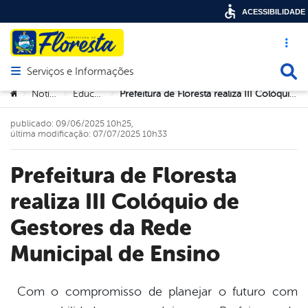
ACESSIBILIDADE
Acesso ráp
Busca
Serviços e Informações
Abrir menu principal de navegação
Você está aqui:
Notícias
Educação
Prefeitura de Floresta realiza III Colóquio de Gestores da Rede Municipal de Ensino
>
>
>
publicado: 09/06/2025 10h25,
última modificação: 07/07/2025 10h33
Prefeitura de Floresta
realiza III Colóquio de
Gestores da Rede
Municipal de Ensino
Com o compromisso de planejar o futuro com