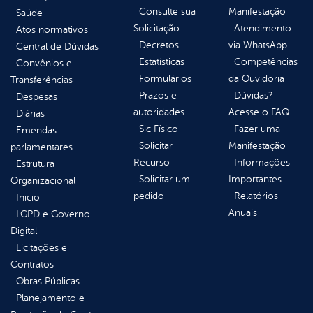
Consulte sua
Manifestação
Saúde
Solicitação
Atendimento
Atos normativos
Decretos
via WhatsApp
Central de Dúvidas
Estatísticas
Competências
Convênios e
Formulários
da Ouvidoria
Transferências
Prazos e
Dúvidas?
Despesas
autoridades
Acesse o FAQ
Diárias
Sic Físico
Fazer uma
Emendas
Solicitar
Manifestação
parlamentares
Recurso
Informações
Estrutura
Solicitar um
Importantes
Organizacional
pedido
Relatórios
Inicio
Anuais
LGPD e Governo
Digital
Licitações e
Contratos
Obras Públicas
Planejamento e