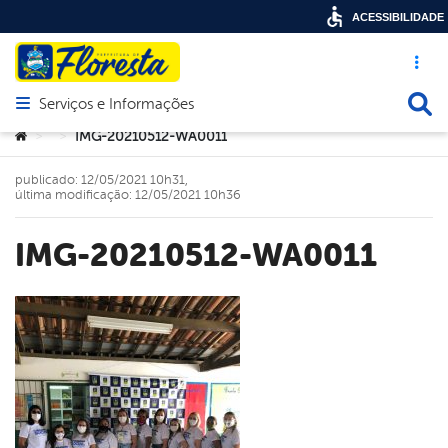
ACESSIBILIDADE
Acesso ráp
Busca
Serviços e Informações
Abrir menu principal de navegação
Você está aqui:
IMG-20210512-WA0011
>
>
publicado: 12/05/2021 10h31,
última modificação: 12/05/2021 10h36
IMG-20210512-WA0011
book
er