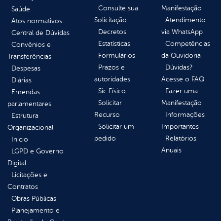
Consulte sua
Manifestação
Saúde
Solicitação
Atendimento
Atos normativos
Decretos
via WhatsApp
Central de Dúvidas
Estatísticas
Competências
Convênios e
Formulários
da Ouvidoria
Transferências
Prazos e
Dúvidas?
Despesas
autoridades
Acesse o FAQ
Diárias
Sic Físico
Fazer uma
Emendas
Solicitar
Manifestação
parlamentares
Recurso
Informações
Estrutura
Solicitar um
Importantes
Organizacional
pedido
Relatórios
Inicio
Anuais
LGPD e Governo
Digital
Licitações e
Contratos
Obras Públicas
Planejamento e