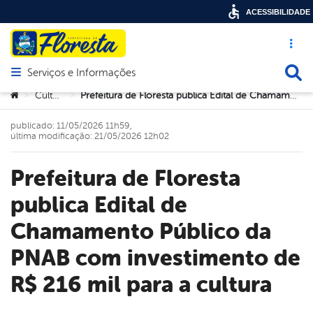
ACESSIBILIDADE
Acesso ráp
Busca
Serviços e Informações
Abrir menu principal de navegação
Você está aqui:
Cultura
Prefeitura de Floresta publica Edital de Chamamento Público da PNAB com investimento de R$ 216 mil para a cultura
>
>
publicado: 11/05/2026 11h59,
última modificação: 21/05/2026 12h02
Prefeitura de Floresta
publica Edital de
Chamamento Público da
PNAB com investimento de
R$ 216 mil para a cultura