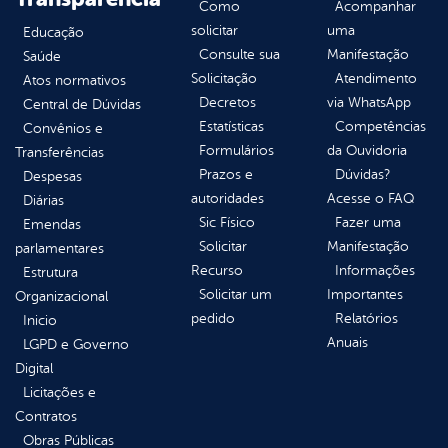
Como
Acompanhar
solicitar
uma
Educação
Consulte sua
Manifestação
Saúde
Solicitação
Atendimento
Atos normativos
Decretos
via WhatsApp
Central de Dúvidas
Estatísticas
Competências
Convênios e
Formulários
da Ouvidoria
Transferências
Prazos e
Dúvidas?
Despesas
autoridades
Acesse o FAQ
Diárias
Sic Físico
Fazer uma
Emendas
Solicitar
Manifestação
parlamentares
Recurso
Informações
Estrutura
Solicitar um
Importantes
Organizacional
pedido
Relatórios
Inicio
Anuais
LGPD e Governo
Digital
Licitações e
Contratos
Obras Públicas