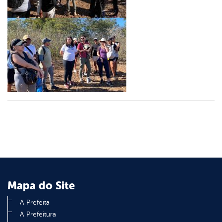
er
din
Mapa do Site
A Prefeita
A Prefeitura