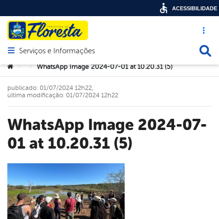
ACESSIBILIDADE
Acesso ráp
Busca
Serviços e Informações
Abrir menu principal de navegação
Você está aqui:
WhatsApp Image 2024-07-01 at 10.20.31 (5)
>
>
publicado: 01/07/2024 12h22,
última modificação: 01/07/2024 12h22
WhatsApp Image 2024-07-
01 at 10.20.31 (5)
book