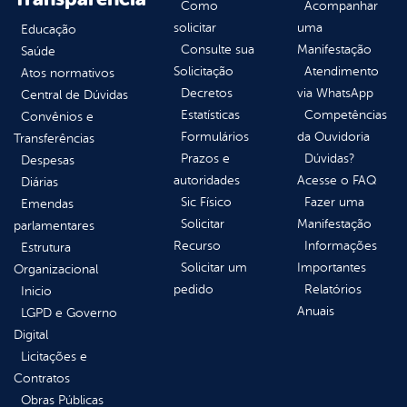
Como
Acompanhar
solicitar
uma
Educação
Consulte sua
Manifestação
Saúde
Solicitação
Atendimento
Atos normativos
Decretos
via WhatsApp
Central de Dúvidas
Estatísticas
Competências
Convênios e
Formulários
da Ouvidoria
Transferências
Prazos e
Dúvidas?
Despesas
autoridades
Acesse o FAQ
Diárias
Sic Físico
Fazer uma
Emendas
Solicitar
Manifestação
parlamentares
Recurso
Informações
Estrutura
Solicitar um
Importantes
Organizacional
pedido
Relatórios
Inicio
Anuais
LGPD e Governo
Digital
Licitações e
Contratos
Obras Públicas