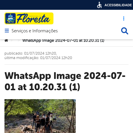
ACESSIBILIDADE
Acesso ráp
Busca
Serviços e Informações
Abrir menu principal de navegação
Você está aqui:
WhatsApp Image 2024-07-01 at 10.20.31 (1)
>
>
publicado: 01/07/2024 12h20,
última modificação: 01/07/2024 12h20
WhatsApp Image 2024-07-
01 at 10.20.31 (1)
book