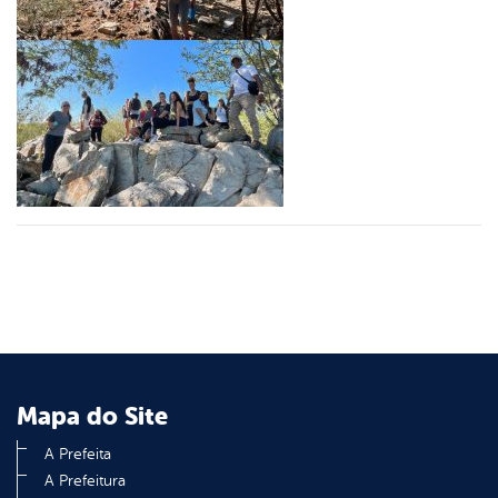
er
din
Mapa do Site
A Prefeita
A Prefeitura