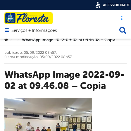
ACESSIBILIDADE
Acesso ráp
Busca
Serviços e Informações
Abrir menu principal de navegação
Você está aqui:
WhatsApp Image 2022-09-02 at 09.46.08 – Copia
>
>
publicado: 05/09/2022 08h57,
última modificação: 05/09/2022 08h57
WhatsApp Image 2022-09-
02 at 09.46.08 – Copia
book