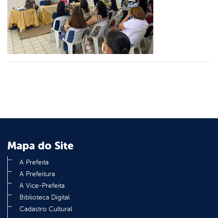
er
din
Mapa do Site
A Prefeita
A Prefeitura
A Vice-Prefeita
Biblioteca Digital
Cadastro Cultural