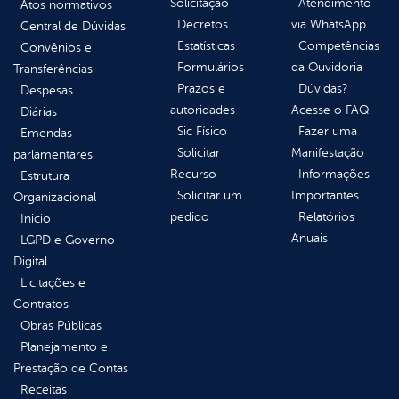
Solicitação
Atendimento
Atos normativos
Decretos
via WhatsApp
Central de Dúvidas
Estatísticas
Competências
Convênios e
Formulários
da Ouvidoria
Transferências
Prazos e
Dúvidas?
Despesas
autoridades
Acesse o FAQ
Diárias
Sic Físico
Fazer uma
Emendas
Solicitar
Manifestação
parlamentares
Recurso
Informações
Estrutura
Solicitar um
Importantes
Organizacional
pedido
Relatórios
Inicio
Anuais
LGPD e Governo
Digital
Licitações e
Contratos
Obras Públicas
Planejamento e
Prestação de Contas
Receitas