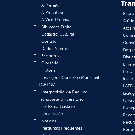
Tra
A Prefeita
A Prefeitura
Educa
A Vice-Prefeita
Saúde
Biblioteca Digital
Atos 
Cadastro Cultural
Centra
Contato
Convên
Dados Abertos
Despe
Economia
Diária
Glossário
Emend
História
Estrut
Inscrições Conselho Municipal
Inicio
LGBTQIA+
LGPD e
Interposição de Recurso –
Licita
Transporte Universitário
Obras 
Lei Paulo Gustavo
Plane
Localização
Receit
Notícias
Recur
Perguntas Frequentes
Renúnc