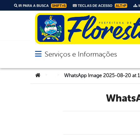
IR PARA A BUSCA
SHIFT+5
TECLAS DE ACESSO
ALT+P
M
Serviços e Informações
Abrir menu principal de navegação
Você está aqui:
>
>
WhatsApp Image 2025-08-20 at 11
Whats