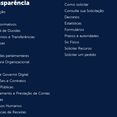
nsparência
Como solicitar
Consulte sua Solicitação
ção
Decretos
Estatísticas
normativos
Formulários
l de Dúvidas
Prazos e autoridades
ios e Transferências
Sic Físico
sas
Solicitar Recurso
s
Solicitar um pedido
as parlamentares
ura Organizacional
 Governo Digital
ções e Contratos
Públicas
jamento e Prestação de Contas
as
sos Humanos
ias de Receitas