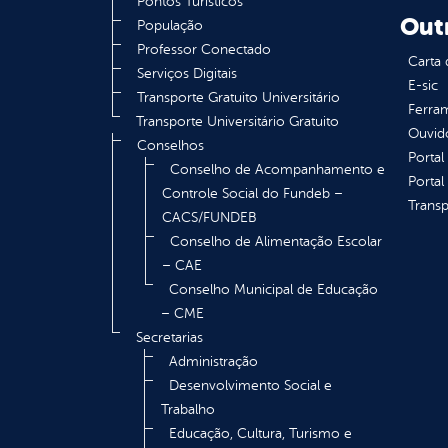
Pontos Turísticos
Out
População
Professor Conectado
Carta 
Serviços Digitais
E-sic
Transporte Gratuito Universitário
Ferram
Transporte Universitário Gratuito
Ouvid
Conselhos
Portal
Conselho de Acompanhamento e
Portal
Controle Social do Fundeb –
Transp
CACS/FUNDEB
Conselho de Alimentação Escolar
– CAE
Conselho Municipal de Educação
– CME
Secretarias
Administração
Desenvolvimento Social e
Trabalho
Educação, Cultura, Turismo e