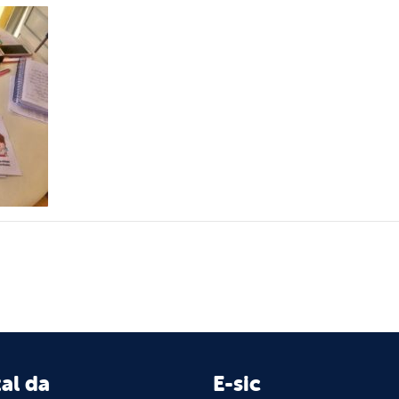
al da
E-sic