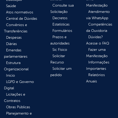
Consulte sua
Manifestação
Saúde
Solicitação
Atendimento
Atos normativos
Decretos
via WhatsApp
Central de Dúvidas
Estatísticas
Competências
Convênios e
Formulários
da Ouvidoria
Transferências
Prazos e
Dúvidas?
Despesas
autoridades
Acesse o FAQ
Diárias
Sic Físico
Fazer uma
Emendas
Solicitar
Manifestação
parlamentares
Recurso
Informações
Estrutura
Solicitar um
Importantes
Organizacional
pedido
Relatórios
Inicio
Anuais
LGPD e Governo
Digital
Licitações e
Contratos
Obras Públicas
Planejamento e