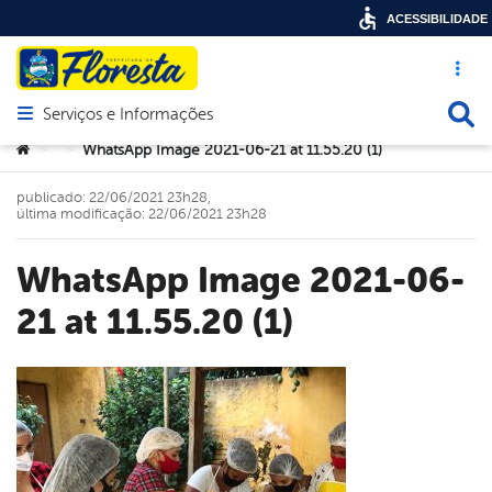
ACESSIBILIDADE
Acesso ráp
Busca
Serviços e Informações
Abrir menu principal de navegação
Você está aqui:
WhatsApp Image 2021-06-21 at 11.55.20 (1)
>
>
publicado: 22/06/2021 23h28,
última modificação: 22/06/2021 23h28
WhatsApp Image 2021-06-
21 at 11.55.20 (1)
book