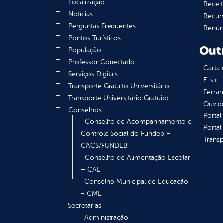
Localização
Receit
Notícias
Recur
Perguntas Frequentes
Renúnc
Pontos Turísticos
Out
População
Professor Conectado
Carta 
Serviços Digitais
E-sic
Transporte Gratuito Universitário
Ferram
Transporte Universitário Gratuito
Ouvid
Conselhos
Portal
Conselho de Acompanhamento e
Portal
Controle Social do Fundeb –
Transp
CACS/FUNDEB
Conselho de Alimentação Escolar
– CAE
Conselho Municipal de Educação
– CME
Secretarias
Administração