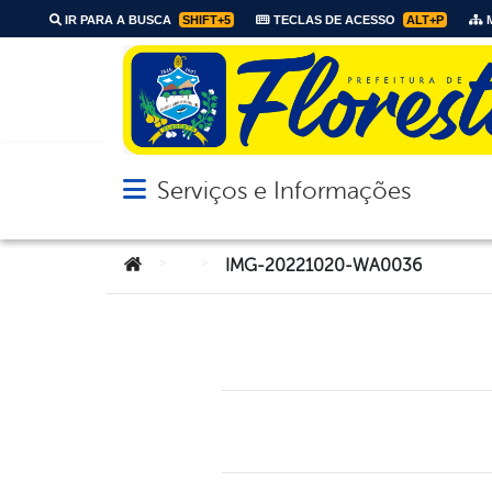
IR PARA A BUSCA
SHIFT+5
TECLAS DE ACESSO
ALT+P
M
Serviços e Informações
Abrir menu principal de navegação
Você está aqui:
>
>
IMG-20221020-WA0036