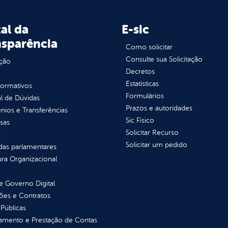
al da
E-sic
nsparência
Como solicitar
Consulte sua Solicitação
ção
Decretos
Estatísticas
normativos
Formulários
l de Dúvidas
Prazos e autoridades
ios e Transferências
Sic Físico
sas
Solicitar Recurso
s
Solicitar um pedido
as parlamentares
ura Organizacional
 Governo Digital
ções e Contratos
Públicas
jamento e Prestação de Contas