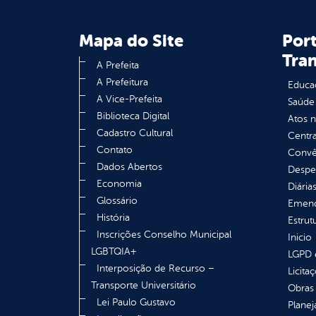
Mapa do Site
Port
Tra
A Prefeita
A Prefeitura
Educa
A Vice-Prefeita
Saúde
Biblioteca Digital
Atos 
Cadastro Cultural
Centra
Contato
Convên
Dados Abertos
Despe
Economia
Diária
Glossário
Emend
História
Estrut
Inscrições Conselho Municipal
Inicio
LGBTQIA+
LGPD e
Interposição de Recurso –
Licita
Transporte Universitário
Obras 
Lei Paulo Gustavo
Plane