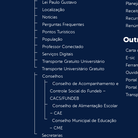
Lei Paulo Gustavo
Plane
Localização
Receit
Notícias
Recur
Perguntas Frequentes
Renúnc
Pontos Turísticos
Out
População
Professor Conectado
Carta 
Serviços Digitais
E-sic
Transporte Gratuito Universitário
Ferram
Transporte Universitário Gratuito
Ouvid
Conselhos
Portal
Conselho de Acompanhamento e
Portal
Controle Social do Fundeb –
Transp
CACS/FUNDEB
Conselho de Alimentação Escolar
– CAE
Conselho Municipal de Educação
– CME
Secretarias