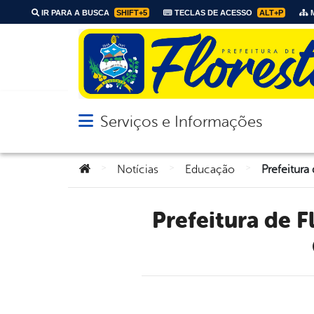
IR PARA A BUSCA
SHIFT+5
TECLAS DE ACESSO
ALT+P
M
Serviços e Informações
Abrir menu principal de navegação
Você está aqui:
>
>
>
Notícias
Educação
Prefeitura de Floresta fortalece a inclusão com a emissão da