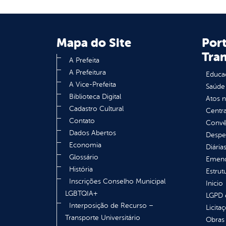
Mapa do Site
Port
Tra
A Prefeita
A Prefeitura
Educa
A Vice-Prefeita
Saúde
Biblioteca Digital
Atos 
Cadastro Cultural
Centra
Contato
Convên
Dados Abertos
Despe
Economia
Diária
Glossário
Emend
História
Estrut
Inscrições Conselho Municipal
Inicio
LGBTQIA+
LGPD e
Interposição de Recurso –
Licita
Transporte Universitário
Obras 