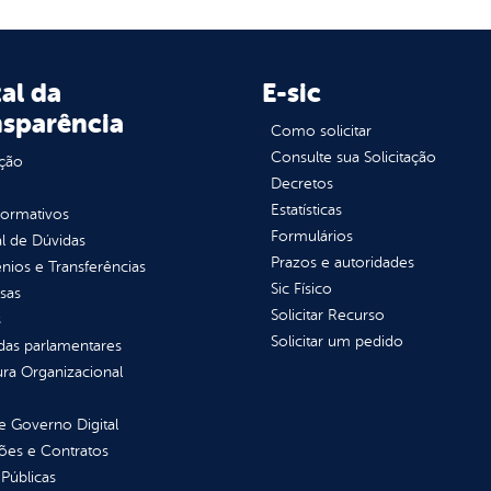
al da
E-sic
nsparência
Como solicitar
Consulte sua Solicitação
ção
Decretos
Estatísticas
normativos
Formulários
l de Dúvidas
Prazos e autoridades
ios e Transferências
Sic Físico
sas
Solicitar Recurso
s
Solicitar um pedido
as parlamentares
ura Organizacional
 Governo Digital
ções e Contratos
Públicas