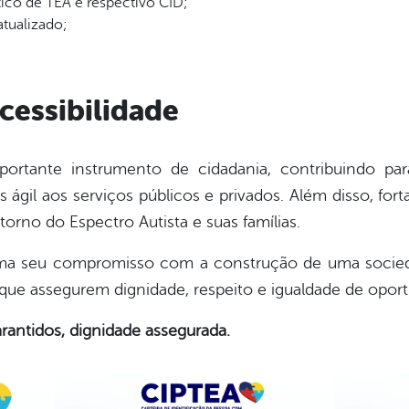
co de TEA e respectivo CID;
tualizado;
acessibilidade
ortante instrumento de cidadania, contribuindo par
s ágil aos serviços públicos e privados. Além disso, fort
orno do Espectro Autista e suas famílias.
firma seu compromisso com a construção de uma socie
ue assegurem dignidade, respeito e igualdade de oport
arantidos, dignidade assegurada.