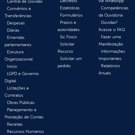
Decretos
via WhatsApp
Central de Dúvidas
Estatísticas
Competências
Convênios e
Formulários
da Ouvidoria
Transferências
Prazos e
Dúvidas?
Despesas
autoridades
Acesse o FAQ
Diárias
Sic Físico
Fazer uma
Emendas
Solicitar
Manifestação
parlamentares
Recurso
Informações
Estrutura
Solicitar um
Importantes
Organizacional
pedido
Relatórios
Inicio
Anuais
LGPD e Governo
Digital
Licitações e
Contratos
Obras Públicas
Planejamento e
Prestação de Contas
Receitas
Recursos Humanos