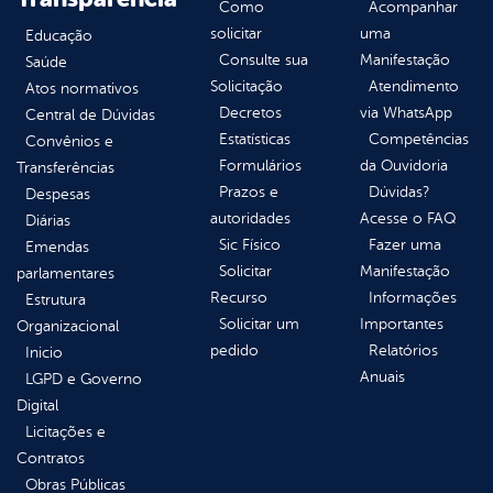
Como
Acompanhar
solicitar
uma
Educação
Consulte sua
Manifestação
Saúde
Solicitação
Atendimento
Atos normativos
Decretos
via WhatsApp
Central de Dúvidas
Estatísticas
Competências
Convênios e
Formulários
da Ouvidoria
Transferências
Prazos e
Dúvidas?
Despesas
autoridades
Acesse o FAQ
Diárias
Sic Físico
Fazer uma
Emendas
Solicitar
Manifestação
parlamentares
Recurso
Informações
Estrutura
Solicitar um
Importantes
Organizacional
pedido
Relatórios
Inicio
Anuais
LGPD e Governo
Digital
Licitações e
Contratos
Obras Públicas