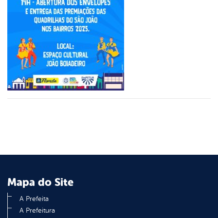
er
din
Mapa do Site
A Prefeita
A Prefeitura