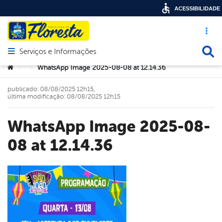
ACESSIBILIDADE
Acesso ráp
Busca
Serviços e Informações
Abrir menu principal de navegação
Você está aqui:
WhatsApp Image 2025-08-08 at 12.14.36
>
>
publicado: 08/08/2025 12h15,
última modificação: 08/08/2025 12h15
WhatsApp Image 2025-08-
08 at 12.14.36
book