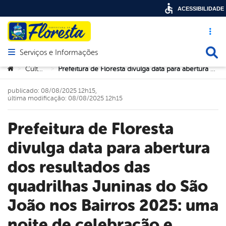
ACESSIBILIDADE
Acesso ráp
Busca
Serviços e Informações
Abrir menu principal de navegação
Você está aqui:
Cultura
Prefeitura de Floresta divulga data para abertura dos resultados das quadrilhas Juninas do São João nos Bairros 2025: uma noite de celebração e valorização das tradições locais
>
>
publicado: 08/08/2025 12h15,
última modificação: 08/08/2025 12h15
Prefeitura de Floresta
divulga data para abertura
dos resultados das
quadrilhas Juninas do São
João nos Bairros 2025: uma
noite de celebração e