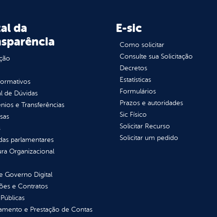
al da
E-sic
nsparência
Como solicitar
Consulte sua Solicitação
ção
Decretos
Estatísticas
normativos
Formulários
l de Dúvidas
Prazos e autoridades
ios e Transferências
Sic Físico
sas
Solicitar Recurso
s
Solicitar um pedido
as parlamentares
ura Organizacional
 Governo Digital
ções e Contratos
Públicas
jamento e Prestação de Contas