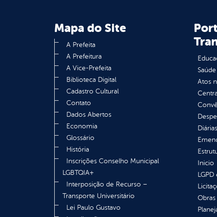
Mapa do Site
Port
Tra
A Prefeita
A Prefeitura
Educa
A Vice-Prefeita
Saúde
Biblioteca Digital
Atos 
Cadastro Cultural
Centra
Contato
Convên
Dados Abertos
Despe
Economia
Diária
Glossário
Emend
História
Estrut
Inscrições Conselho Municipal
Inicio
LGBTQIA+
LGPD e
Interposição de Recurso –
Licita
Transporte Universitário
Obras 
Lei Paulo Gustavo
Plane