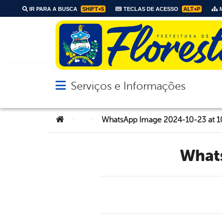
IR PARA A BUSCA
SHIFT+5
TECLAS DE ACESSO
ALT+P
M
Serviços e Informações
Abrir menu principal de navegação
Você está aqui:
>
>
WhatsApp Image 2024-10-23 at 1
Wha