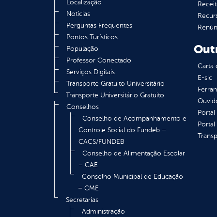
Localização
Receit
Notícias
Recur
Perguntas Frequentes
Renúnc
Pontos Turísticos
Out
População
Professor Conectado
Carta 
Serviços Digitais
E-sic
Transporte Gratuito Universitário
Ferram
Transporte Universitário Gratuito
Ouvid
Conselhos
Portal
Conselho de Acompanhamento e
Portal
Controle Social do Fundeb –
Transp
CACS/FUNDEB
Conselho de Alimentação Escolar
– CAE
Conselho Municipal de Educação
– CME
Secretarias
Administração