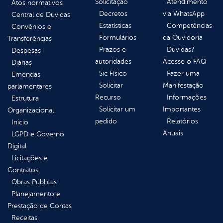
Solicitação
Atendimento
Atos normativos
Decretos
via WhatsApp
Central de Dúvidas
Estatísticas
Competências
Convênios e
Formulários
da Ouvidoria
Transferências
Prazos e
Dúvidas?
Despesas
autoridades
Acesse o FAQ
Diárias
Sic Físico
Fazer uma
Emendas
Solicitar
Manifestação
parlamentares
Recurso
Informações
Estrutura
Solicitar um
Importantes
Organizacional
pedido
Relatórios
Inicio
Anuais
LGPD e Governo
Digital
Licitações e
Contratos
Obras Públicas
Planejamento e
Prestação de Contas
Receitas