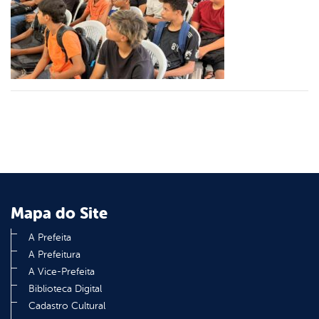
er
din
Mapa do Site
A Prefeita
A Prefeitura
A Vice-Prefeita
Biblioteca Digital
Cadastro Cultural