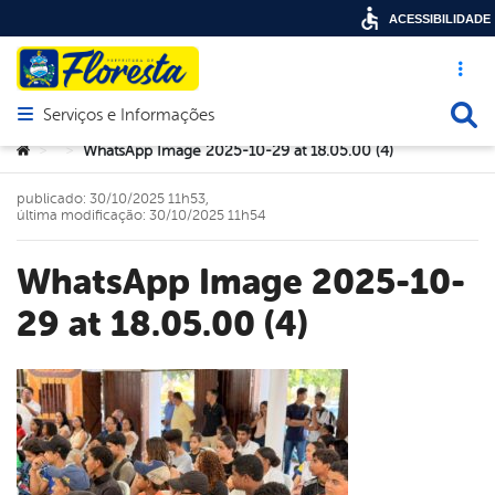
ACESSIBILIDADE
Acesso ráp
Busca
Serviços e Informações
Abrir menu principal de navegação
Você está aqui:
WhatsApp Image 2025-10-29 at 18.05.00 (4)
>
>
publicado: 30/10/2025 11h53,
última modificação: 30/10/2025 11h54
WhatsApp Image 2025-10-
29 at 18.05.00 (4)
book