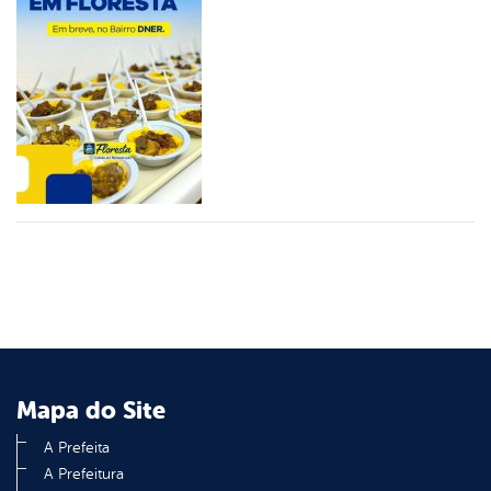
er
din
Mapa do Site
A Prefeita
A Prefeitura