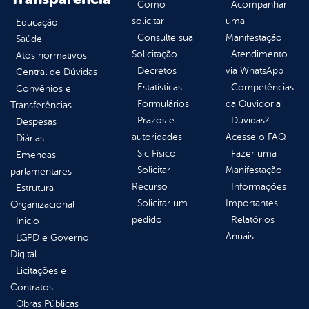
Como
Acompanhar
solicitar
uma
Educação
Consulte sua
Manifestação
Saúde
Solicitação
Atendimento
Atos normativos
Decretos
via WhatsApp
Central de Dúvidas
Estatísticas
Competências
Convênios e
Formulários
da Ouvidoria
Transferências
Prazos e
Dúvidas?
Despesas
autoridades
Acesse o FAQ
Diárias
Sic Físico
Fazer uma
Emendas
Solicitar
Manifestação
parlamentares
Recurso
Informações
Estrutura
Solicitar um
Importantes
Organizacional
pedido
Relatórios
Inicio
Anuais
LGPD e Governo
Digital
Licitações e
Contratos
Obras Públicas