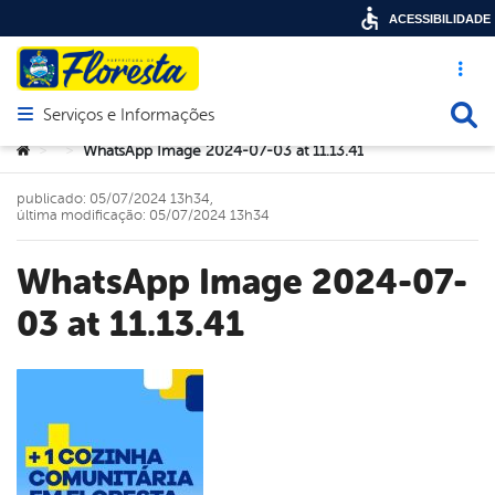
ACESSIBILIDADE
Acesso ráp
Busca
Serviços e Informações
Abrir menu principal de navegação
Você está aqui:
WhatsApp Image 2024-07-03 at 11.13.41
>
>
publicado: 05/07/2024 13h34,
última modificação: 05/07/2024 13h34
WhatsApp Image 2024-07-
03 at 11.13.41
book