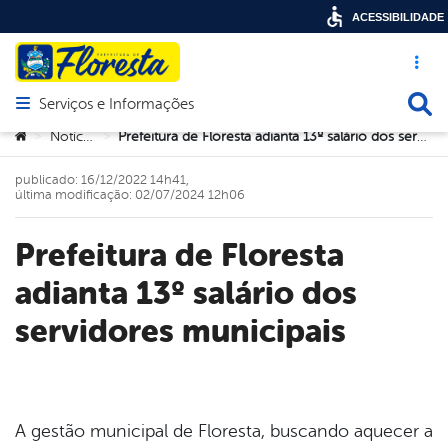
ACESSIBILIDADE
Acesso ráp
Busca
Serviços e Informações
Abrir menu principal de navegação
Você está aqui:
Notícias
Prefeitura de Floresta adianta 13º salário dos servidores municipais
>
>
publicado: 16/12/2022 14h41,
última modificação: 02/07/2024 12h06
Prefeitura de Floresta
adianta 13º salário dos
servidores municipais
book
A gestão municipal de Floresta, buscando aquecer a