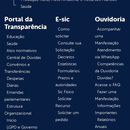
Saúde
Portal da
E-sic
Ouvidoria
Transparência
Como
Acompanhar
solicitar
uma
Educação
Consulte sua
Manifestação
Saúde
Solicitação
Atendimento
Atos normativos
Decretos
via WhatsApp
Central de Dúvidas
Estatísticas
Competências
Convênios e
Formulários
da Ouvidoria
Transferências
Prazos e
Dúvidas?
Despesas
autoridades
Acesse o FAQ
Diárias
Sic Físico
Fazer uma
Emendas
Solicitar
Manifestação
parlamentares
Recurso
Informações
Estrutura
Solicitar um
Importantes
Organizacional
pedido
Relatórios
Inicio
Anuais
LGPD e Governo