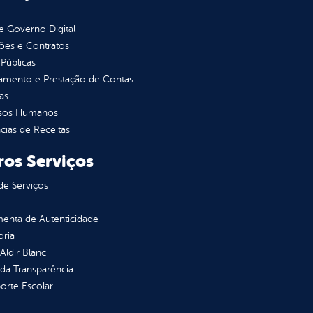
 Governo Digital
ções e Contratos
Públicas
jamento e Prestação de Contas
as
sos Humanos
ias de Receitas
ros Serviços
de Serviços
enta de Autenticidade
oria
 Aldir Blanc
 da Transparência
orte Escolar