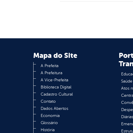
Mapa do Site
Port
Tra
A Prefeita
A Prefeitura
Educa
A Vice-Prefeita
Saúde
Biblioteca Digital
Atos 
Cadastro Cultural
Centra
Contato
Convên
Dados Abertos
Despe
Economia
Diária
Glossário
Emend
História
Estrut