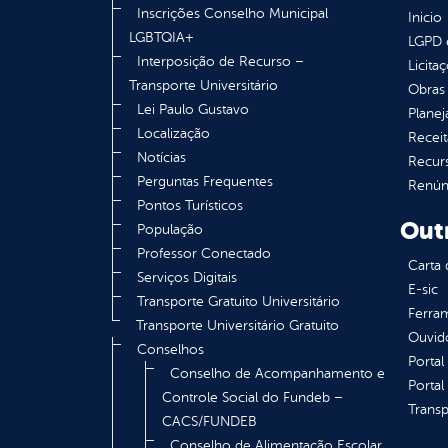
Inscrições Conselho Municipal
Inicio
LGBTQIA+
LGPD e
Interposição de Recurso –
Licita
Transporte Universitário
Obras 
Lei Paulo Gustavo
Plane
Localização
Receit
Notícias
Recur
Perguntas Frequentes
Renúnc
Pontos Turísticos
Out
População
Professor Conectado
Carta 
Serviços Digitais
E-sic
Transporte Gratuito Universitário
Ferram
Transporte Universitário Gratuito
Ouvid
Conselhos
Portal
Conselho de Acompanhamento e
Portal
Controle Social do Fundeb –
Transp
CACS/FUNDEB
Conselho de Alimentação Escolar