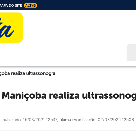
APA DO SITE
ALT+B
Bus
Prefeita Rorró Maniçoba realiza ultrassonografia da mama
ró Maniçoba realiza ultrasson
publicado: 16/03/2021 12h37,
última modificação: 02/07/2024 12h08