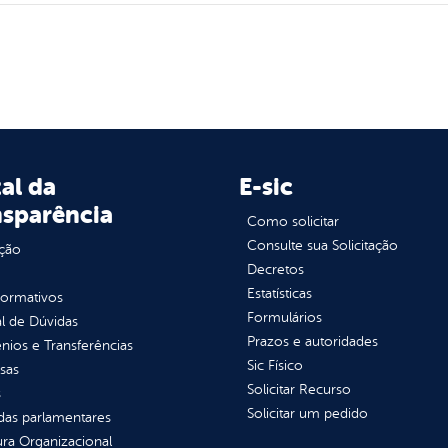
al da
E-sic
nsparência
Como solicitar
Consulte sua Solicitação
ção
Decretos
Estatísticas
normativos
Formulários
l de Dúvidas
Prazos e autoridades
ios e Transferências
Sic Físico
sas
Solicitar Recurso
s
Solicitar um pedido
as parlamentares
ura Organizacional