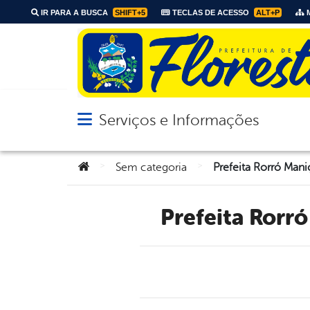
IR PARA A BUSCA
SHIFT+5
TECLAS DE ACESSO
ALT+P
M
Serviços e Informações
Abrir menu principal de navegação
Você está aqui:
>
>
Sem categoria
Prefeita Ror