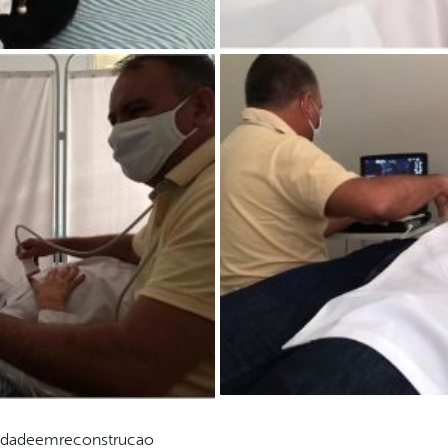
#cidadeemreconstrucao⠀