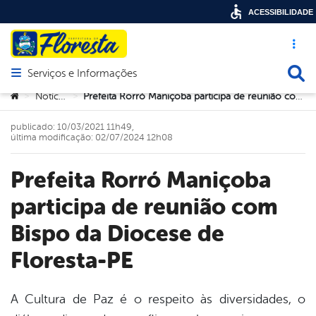
ACESSIBILIDADE
Acesso ráp
Busca
Serviços e Informações
Abrir menu principal de navegação
Você está aqui:
Notícias
Prefeita Rorró Maniçoba participa de reunião com Bispo da Diocese de Floresta-PE
>
>
publicado: 10/03/2021 11h49,
última modificação: 02/07/2024 12h08
Prefeita Rorró Maniçoba
participa de reunião com
Bispo da Diocese de
Floresta-PE
A Cultura de Paz é o respeito às diversidades, o