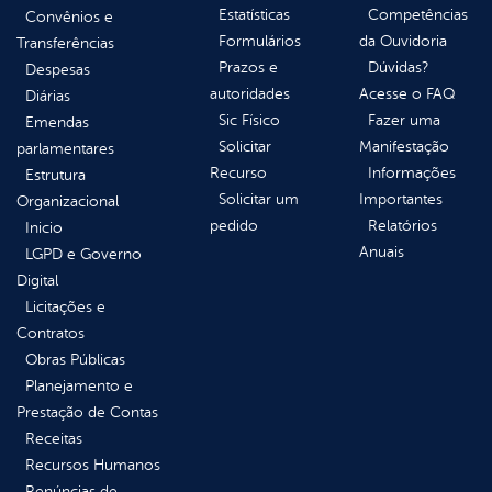
Estatísticas
Competências
Convênios e
Formulários
da Ouvidoria
Transferências
Prazos e
Dúvidas?
Despesas
autoridades
Acesse o FAQ
Diárias
Sic Físico
Fazer uma
Emendas
Solicitar
Manifestação
parlamentares
Recurso
Informações
Estrutura
Solicitar um
Importantes
Organizacional
pedido
Relatórios
Inicio
Anuais
LGPD e Governo
Digital
Licitações e
Contratos
Obras Públicas
Planejamento e
Prestação de Contas
Receitas
Recursos Humanos
Renúncias de