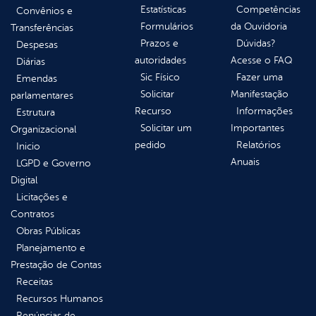
Estatísticas
Competências
Convênios e
Formulários
da Ouvidoria
Transferências
Prazos e
Dúvidas?
Despesas
autoridades
Acesse o FAQ
Diárias
Sic Físico
Fazer uma
Emendas
Solicitar
Manifestação
parlamentares
Recurso
Informações
Estrutura
Solicitar um
Importantes
Organizacional
pedido
Relatórios
Inicio
Anuais
LGPD e Governo
Digital
Licitações e
Contratos
Obras Públicas
Planejamento e
Prestação de Contas
Receitas
Recursos Humanos
Renúncias de