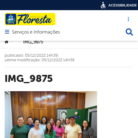
ACESSIBILIDADE
Acesso ráp
Busca
Serviços e Informações
Abrir menu principal de navegação
Você está aqui:
IMG_9875
>
>
publicado: 05/12/2022 14h39,
última modificação: 05/12/2022 14h39
IMG_9875
book
er