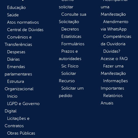
solicitar
uma
Educação
Consulte sua
Manifestação
Saúde
Solicitação
Atendimento
Atos normativos
Decretos
via WhatsApp
Central de Dúvidas
Estatísticas
Competências
Convênios e
Formulários
da Ouvidoria
Transferências
Prazos e
Dúvidas?
Despesas
autoridades
Acesse o FAQ
Diárias
Sic Físico
Fazer uma
Emendas
Solicitar
Manifestação
parlamentares
Recurso
Informações
Estrutura
Solicitar um
Importantes
Organizacional
pedido
Relatórios
Inicio
Anuais
LGPD e Governo
Digital
Licitações e
Contratos
Obras Públicas