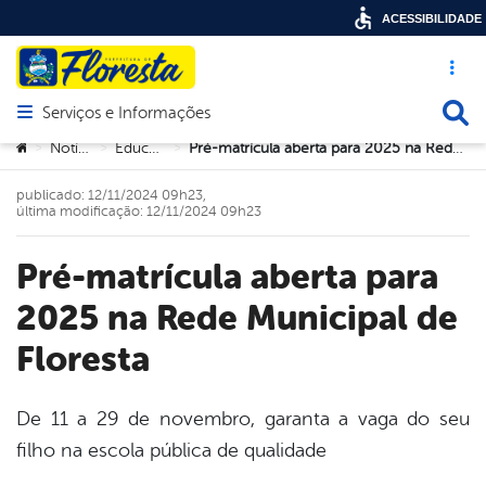
ACESSIBILIDADE
Acesso ráp
Busca
Serviços e Informações
Abrir menu principal de navegação
Você está aqui:
Notícias
Educação
Pré-matrícula aberta para 2025 na Rede Municipal de Floresta
>
>
>
publicado: 12/11/2024 09h23,
última modificação: 12/11/2024 09h23
Pré-matrícula aberta para
2025 na Rede Municipal de
Floresta
De 11 a 29 de novembro, garanta a vaga do seu
filho na escola pública de qualidade
book