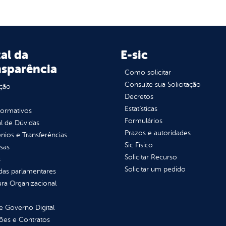
al da
E-sic
nsparência
Como solicitar
Consulte sua Solicitação
ção
Decretos
Estatísticas
normativos
Formulários
l de Dúvidas
Prazos e autoridades
ios e Transferências
Sic Físico
sas
Solicitar Recurso
s
Solicitar um pedido
as parlamentares
ura Organizacional
 Governo Digital
ções e Contratos