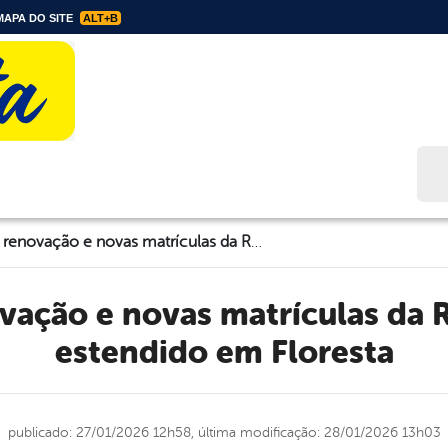
APA DO SITE
ALT+B
Bus
Prazo para renovação e novas matrículas da Rede Municipal é estendido em Floresta
estendido em Floresta
publicado: 27/01/2026 12h58,
última modificação: 28/01/2026 13h03