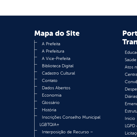
Mapa do Site
Port
Tra
A Prefeita
A Prefeitura
Educa
A Vice-Prefeita
Saúde
Biblioteca Digital
Atos 
Cadastro Cultural
Centra
Contato
Convên
Dados Abertos
Despe
Economia
Diária
Glossário
Emend
História
Estrut
Inscrições Conselho Municipal
Inicio
LGBTQIA+
LGPD e
Interposição de Recurso –
Licita