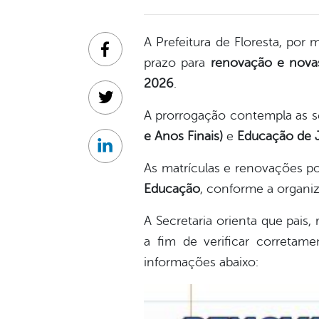
A Prefeitura de Floresta, por
Facebook
prazo para
renovação e novas
2026
.
Twitter
A prorrogação contempla as s
e Anos Finais)
e
Educação de J
Linkedin
As matrículas e renovações p
Educação
, conforme a organiz
A Secretaria orienta que pais
a fim de verificar corretam
informações abaixo: