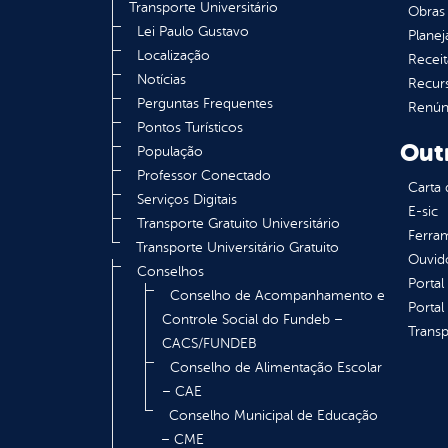
Transporte Universitário
Obras 
Lei Paulo Gustavo
Plane
Localização
Receit
Notícias
Recur
Perguntas Frequentes
Renúnc
Pontos Turísticos
Out
População
Professor Conectado
Carta 
Serviços Digitais
E-sic
Transporte Gratuito Universitário
Ferram
Transporte Universitário Gratuito
Ouvid
Conselhos
Portal
Conselho de Acompanhamento e
Portal
Controle Social do Fundeb –
Transp
CACS/FUNDEB
Conselho de Alimentação Escolar
– CAE
Conselho Municipal de Educação
– CME