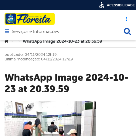
ACESSIBILIDADE
Acesso ráp
Busca
Serviços e Informações
Abrir menu principal de navegação
Você está aqui:
WhatsApp Image 2024-10-23 at 20.39.59
>
>
publicado: 04/11/2024 12h19,
última modificação: 04/11/2024 12h19
WhatsApp Image 2024-10-
23 at 20.39.59
book